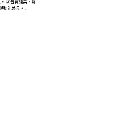
念。 ③音質純美，聲
能兼具。 ...