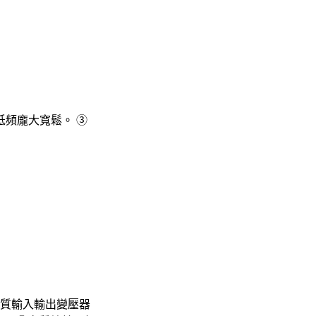
低頻龐大寬鬆。 ③
品質輸入輸出變壓器