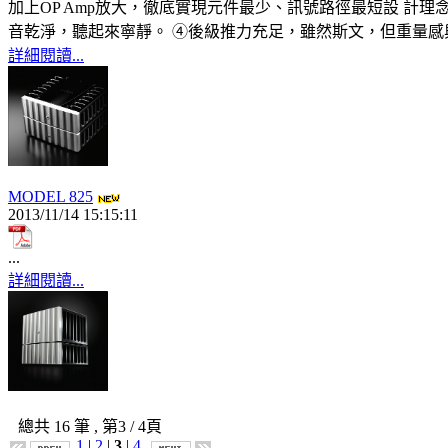
加上OP Amp放大，徹底實現元件最少、訊號路徑最短設 計理
音乾淨，聽起來寧靜。 ④後級推力充足，雖然斯文，但重量感與動
詳細閱讀...
MODEL 825
2013/11/14 15:15:11
...
詳細閱讀...
總共
16
筆 , 第
3
/ 4頁
1
|
2
|
3
|
4